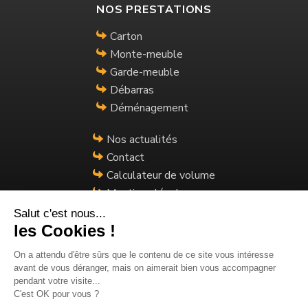
NOS PRESTATIONS
Carton
Monte-meuble
Garde-meuble
Débarras
Déménagement
Nos actualités
Contact
Calculateur de volume
Mentions légales
Salut c'est nous...
Plan du site
les Cookies !
NOUS CONTACTER
On a attendu d'être sûrs que le contenu de
ce site vous intéresse avant de vous
22 rue de la Vallée
déranger, mais on aimerait bien vous accompagner pendant votre
visite...
74600 Annecy
C'est OK pour vous ?